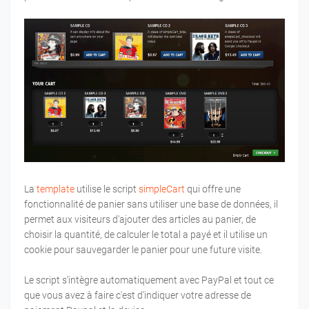
La
template
utilise le script
simpleCart
qui offre une
fonctionnalité de panier sans utiliser une base de données, il
permet aux visiteurs d'ajouter des articles au panier, de
choisir la quantité, de calculer le total a payé et il utilise un
cookie pour sauvegarder le panier pour une future visite.
Le script s’intègre automatiquement avec PayPal et tout ce
que vous avez à faire c'est d'indiquer votre adresse de