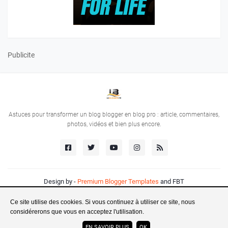
Publicite
Astuces pour transformer un blog blogger en blog pro : article, commentaires,
photos, vidéos et bien plus encore.
Design by -
Premium Blogger Templates
and
FBT
Home
About
Contact
SEO
SiteMap
Ce site utilise des cookies. Si vous continuez à utiliser ce site, nous
Programme Affiliation
Formations
Nom de domaine
considérerons que vous en acceptez l'utilisation.
Confidentialite
EN SAVOIR PLUS
OK