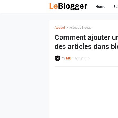
Home
B
Accueil
AstucesBlogger
Comment ajouter une
des articles dans b
by
MB
-
1/20/2015