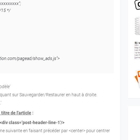
xxxxxxxxx”;
/15 */
ation.com/pagead/show_ads.js”>
odèle
'
iquant sur Sauvegarder/Restaurer en haut à droite.
L
'
itre de l'article
:
<div class=’post-header-line-1′/>
igne suivante en faisant précéder par <center> pour centrer