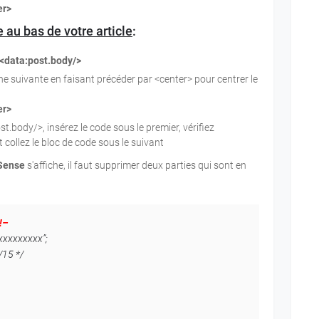
er>
 au bas de votre article
:
<data:post.body/>
ne suivante en faisant précéder par <center> pour centrer le
er>
t.body/>, insérez le code sous le premier, vérifiez
et collez le bloc de code sous le suivant
Sense
s'affiche, il faut supprimer deux parties qui sont en
!–
xxxxxxxxx”;
/15 */