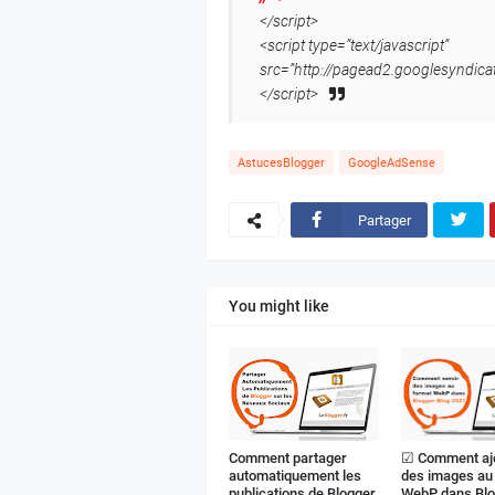
</script>
<script type=”text/javascript”
src=”http://pagead2.googlesyndic
</script>
AstucesBlogger
GoogleAdSense
Partager
You might like
Comment partager
☑ Comment aj
automatiquement les
des images au
publications de Blogger
WebP dans Bl