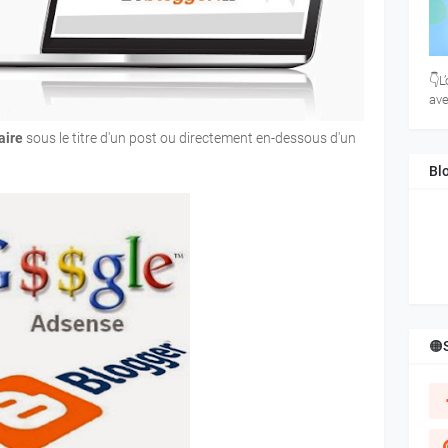
👇L
ave
aire
sous le titre d'un post ou directement en-dessous d'un
Bl
🟠