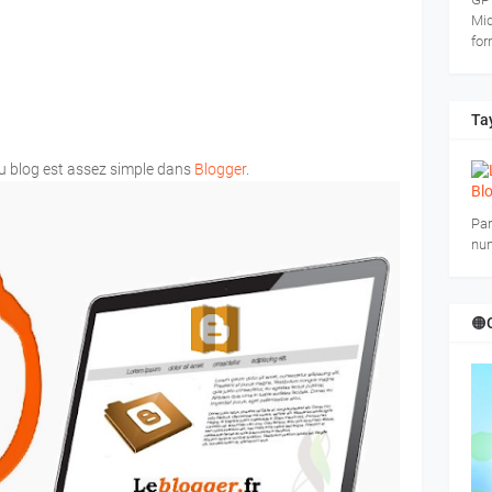
Mid
for
Tay
du blog est assez simple dans
Blogger
.
Par
num
🟠