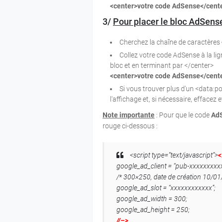
<center>votre code AdSense</cent
3/
Pour placer le bloc AdSense
Cherchez la chaîne de caractères
Collez votre code AdSense à la lig
bloc et en terminant par </center>
<center>votre code AdSense</cent
Si vous trouver plus d'un <data:pos
l'affichage et, si nécessaire, effacez 
Note importante
: Pour que le code
Ad
rouge ci-dessous :
<script type=”text/javascript”>
<
google_ad_client = “pub-xxxxxxxxx
/* 300×250, date de création 10/01
google_ad_slot = “xxxxxxxxxxxx”;
google_ad_width = 300;
google_ad_height = 250;
//–>