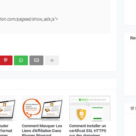
ation.com/pagead/show_ads.js”>
Re
gr
💯 
As
outer
Comment Masquer Les
Comment installer un
 format
Liens d'Affiliation Dans
certificat SSL HTTPS
ogger
Blogger Blogspot
sur des domaines