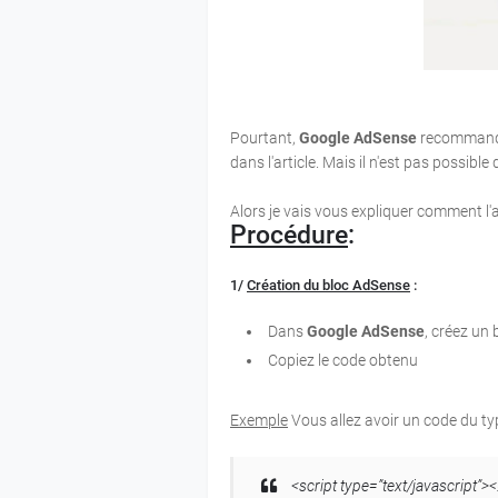
Pourtant,
Google AdSense
recommande 
dans l'article. Mais il n'est pas possible 
Alors je vais vous expliquer comment l
Procédure
:
1/
Création du bloc AdSense
:
Dans
Google AdSense
, créez un 
Copiez le code obtenu
Exemple
Vous allez avoir un code du typ
<script type=”text/javascript”><