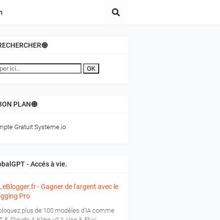
m
RECHERCHER🟠
OK
BON PLAN🟠
pte Gratuit Systeme.io
obalGPT - Accés à vie.
loquez plus de 100 modèles d'IA comme
-5, Claude 4, Kling-v2.1, Veo 3, Flux,