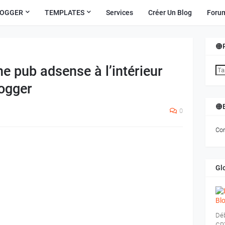
LOGGER
TEMPLATES
Services
Créer Un Blog
Foru
🟠
 pub adsense à l’intérieur
logger
🟠
0
Com
Gl
Déb
GPT