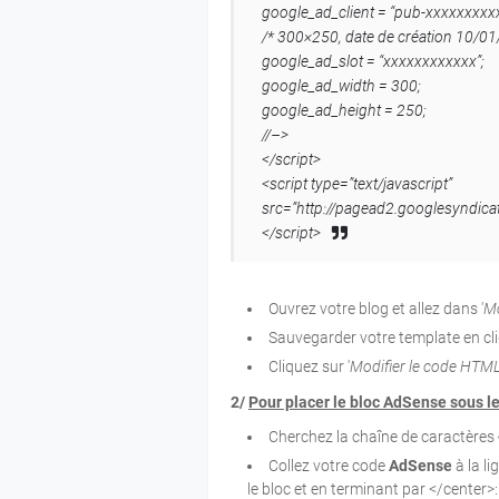
google_ad_client = “pub-xxxxxxxxx
/* 300×250, date de création 10/01
google_ad_slot = “xxxxxxxxxxxx”;
google_ad_width = 300;
google_ad_height = 250;
//–>
</script>
<script type=”text/javascript”
src=”http://pagead2.googlesyndic
</script>
Ouvrez votre blog et allez dans '
M
Sauvegarder votre template en cl
Cliquez sur '
Modifier le code HTM
2/
Pour placer le bloc AdSense sous le t
Cherchez la chaîne de caractères
Collez votre code
AdSense
à la l
le bloc et en terminant par </center>: