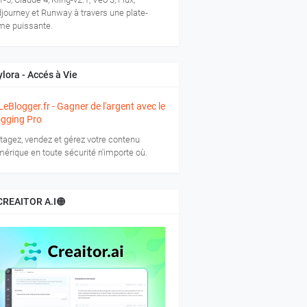
journey et Runway à travers une plate-
me puissante.
lora - Accés à Vie
tagez, vendez et gérez votre contenu
érique en toute sécurité n'importe où.
CREAITOR A.I🟠