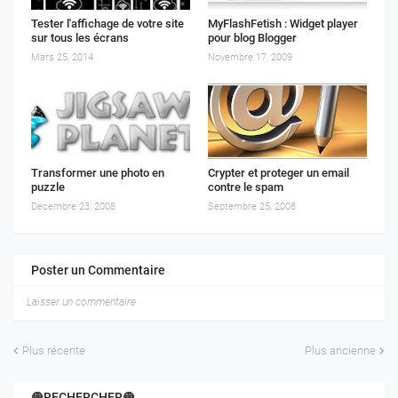
Tester l'affichage de votre site
MyFlashFetish : Widget player
sur tous les écrans
pour blog Blogger
Mars 25, 2014
Novembre 17, 2009
Transformer une photo en
Crypter et proteger un email
puzzle
contre le spam
Decembre 23, 2008
Septembre 25, 2008
Poster un Commentaire
Laisser un commentaire
Plus récente
Plus ancienne
🟠RECHERCHER🟠