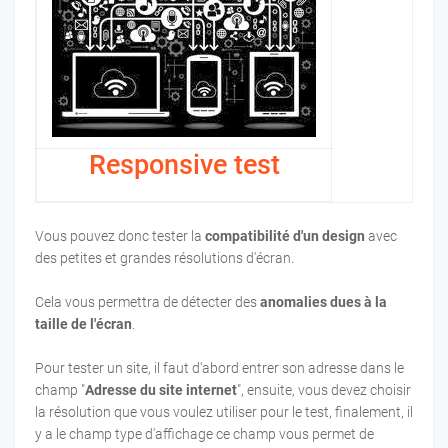
Responsive test
Vous pouvez donc tester la
compatibilité d'un design
avec
des petites et grandes résolutions d'écran.
Cela vous permettra de détecter des
anomalies dues à la
taille de l'écran
.
Pour tester un site, il faut d'abord entrer son adresse dans le
champ "
Adresse du site internet
", ensuite, vous devez choisir
la résolution que vous voulez utiliser pour le test, finalement, il
y a le champ type d'affichage ce champ vous permet de