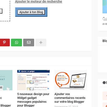
Ajouter le m
oteur de recherche
👇L
ave
Bl
🟠
5 nouveaux design pour
Ajouter vos
ec
Widget gadget
commentaires recents
messages populaires
sur votre blog Blogger
 Blogger
pour Blogger
Septembre 27, 2015