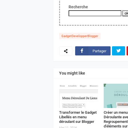
Recherche
GadgetDevelopperBlogger
Partager
You might like
Transformer le Gadget
Créer un menu
Libellés en menu
Déroulante av
déroulant sur Blogger
Regroupement
d'éléments sur
Mai 11, 2016