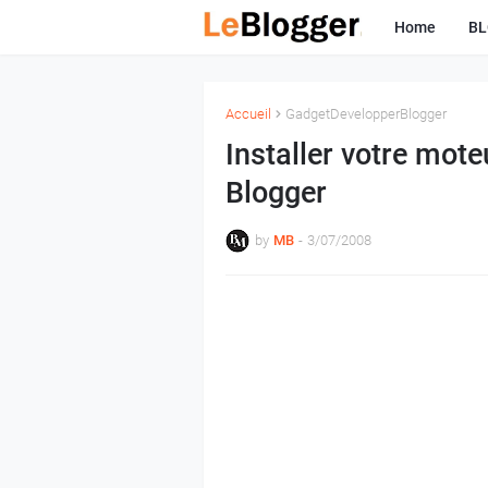
Home
B
Accueil
GadgetDevelopperBlogger
Installer votre mot
Blogger
by
MB
-
3/07/2008