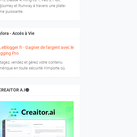
journey et Runway à travers une plate-
me puissante.
lora - Accés à Vie
tagez, vendez et gérez votre contenu
érique en toute sécurité n'importe où.
CREAITOR A.I🟠