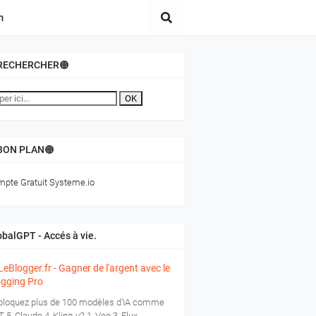
m
RECHERCHER🟠
OK
BON PLAN🟠
pte Gratuit Systeme.io
obalGPT - Accés à vie.
loquez plus de 100 modèles d'IA comme
-5, Claude 4, Kling-v2.1, Veo 3, Flux,