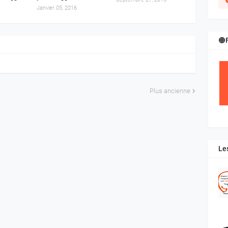
Janvier 05, 2016
🟠
Plus ancienne
Le