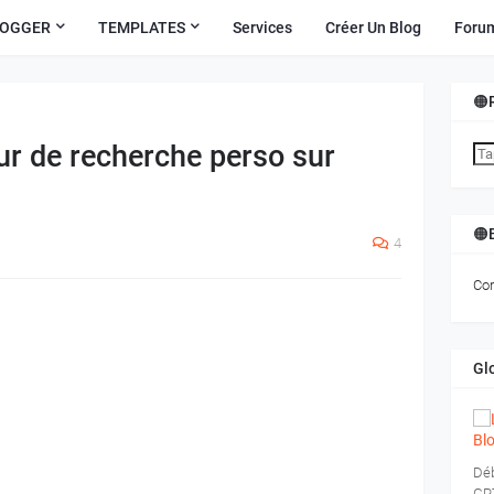
LOGGER
TEMPLATES
Services
Créer Un Blog
Foru
🟠
eur de recherche perso sur
🟠
4
Com
Gl
Déb
GPT