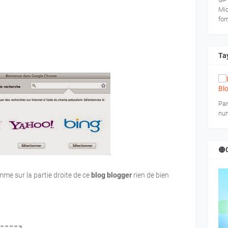
Mid
for
Tay
Par
num
🟠
me sur la partie droite de ce
blog blogger
rien de bien