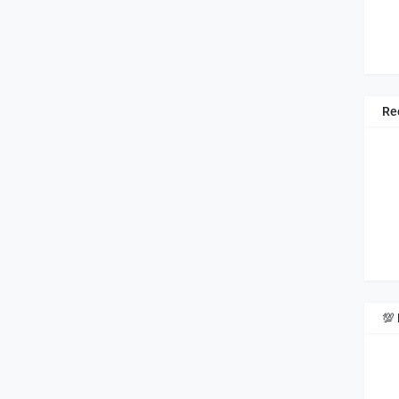
Re
gr
💯 
As